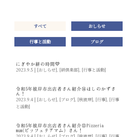
すべて
おしらせ
行事と活動
ブログ
にぎやか絣の時間💛
2023.9.5
|
[
おしらせ
]
,
[
絣倶楽部
]
,
[
行事と活動
]
令和5年彼岸市出店者さん紹介⑭ほしのかずさ
ん！
2023.9.4
|
[
おしらせ
]
,
[
ブログ
]
,
[
秋彼岸
]
,
[
行事
]
,
[
行事
と活動
]
令和5年彼岸市出店者さん紹介⑬Pizzeria
mum(ピッツェリアマム）さん！
2023.9.4
|
[
おしらせ
]
,
[
ブログ
]
,
[
秋彼岸
]
,
[
行事
]
,
[
行事