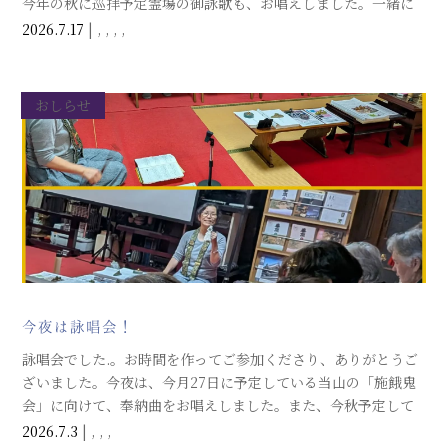
今年の秋に巡拝予定霊場の御詠歌も、お唱えしました。一緒に
お唱えしてくださる皆さんがいてくださることが幸せです。あ
2026.7.17
|
,
,
,
,
りがとうございます。
おしらせ
今夜は詠唱会！
詠唱会でした.。お時間を作ってご参加くださり、ありがとうご
ざいました。今夜は、今月27日に予定している当山の「施餓鬼
会」に向けて、奉納曲をお唱えしました。また、今秋予定して
い法然上人二十五霊場巡拝で奉納を予定している御詠歌も、お
2026.7.3
|
,
,
,