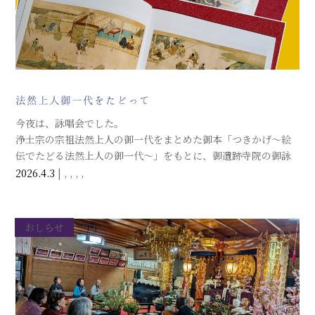
法然上人御一代をたどって
今夜は、詠唱会でした。
浄土宗の宗祖法然上人の御一代をまとめた御本「つきかげ〜絵
伝でたどる法然上人の御一代〜」をもとに、御遺跡寺院の御詠
歌をお稽古しました。お歌の心を考え感じながらのお唱えは、
2026.4.3
|
,
,
,
,
胸に沁みますね。
おしらせ