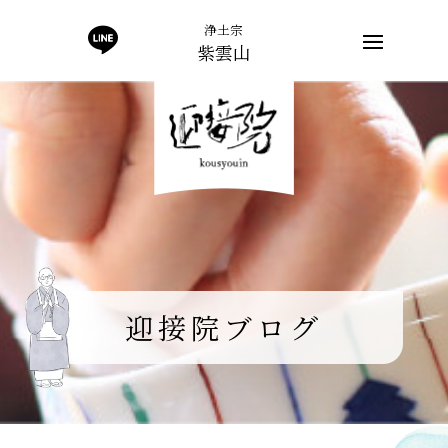
浄土宗
紫雲山
迎接院ブログ