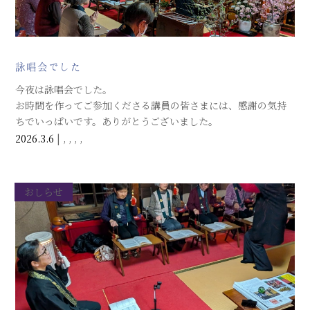
詠唱会でした
今夜は詠唱会でした。
お時間を作ってご参加くださる講員の皆さまには、感謝の気持
ちでいっぱいです。ありがとうございました。
20日開催のお彼岸法要「諷誦会」に向けて、奉納予定のお歌を
2026.3.6
|
,
,
,
,
唱えました。
おしらせ