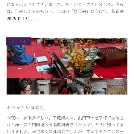
になるばかりでございました。ありがとうございました。今夜
は、年越しからの初参り、当山の「修正会」に向けて、修正会
和讃をお唱えしました。座ったままでの舞にも取り組み、身体
2025.12.19
|
,
,
,
,
,
全体でお唱えする喜びを味わいました。
更に今夜は、一緒に食事をして忘年会で
おしらせ
ありがたい詠唱会
今夜は、詠唱会でした。寺庭婦人は、浜田市十念寺様で開催さ
れた浄土宗中四国地区詠唱教司研修会からギリギリに帰ってま
いりました。帰宅早々の詠唱会でしたが、学んできたことの一