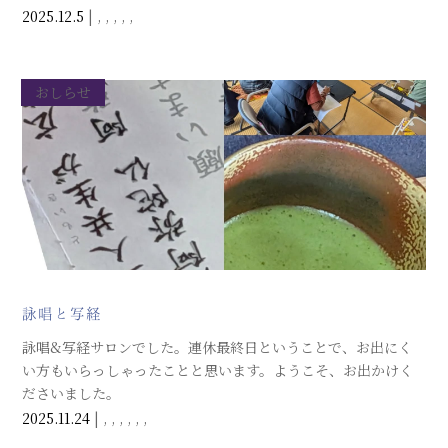
端を紹介しながら、自坊での詠唱会を喜んでおりました。
2025.12.5
|
,
,
,
,
,
おしらせ
詠唱と写経
詠唱&写経サロンでした。連休最終日ということで、お出にく
い方もいらっしゃったことと思います。ようこそ、お出かけく
ださいました。
2025.11.24
|
,
,
,
,
,
,