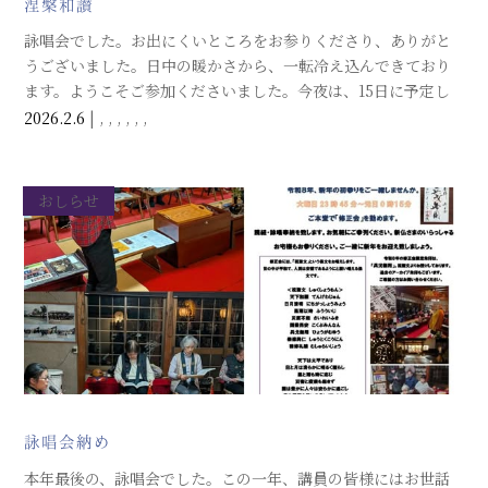
涅槃和讃
詠唱会でした。お出にくいところをお参りくださり、ありがと
うございました。日中の暖かさから、一転冷え込んできており
ます。ようこそご参加くださいました。今夜は、15日に予定し
ている「涅槃会」に向けて、奉納予定の曲をお唱えしました。
2026.2.6
|
,
,
,
,
,
,
ご一緒にお唱えする一曲一曲がありがたく、尊いことと感謝申
し上げます。
おしらせ
詠唱会納め
本年最後の、詠唱会でした。この一年、講員の皆様にはお世話