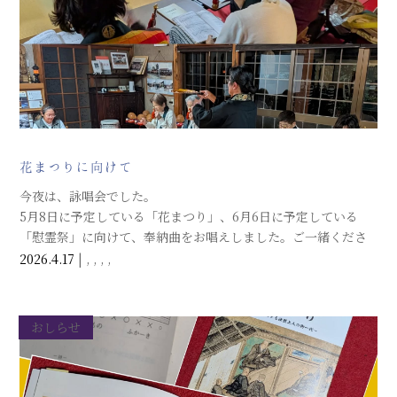
花まつりに向けて
今夜は、詠唱会でした。
5月8日に予定している「花まつり」、6月6日に予定している
「慰霊祭」に向けて、奉納曲をお唱えしました。ご一緒くださ
る会員の皆さまのおかげで、教えや行事の意味をお唱えしなが
2026.4.17
|
,
,
,
,
ら心の中に落とすことができます。
おしらせ