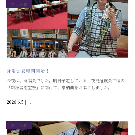
おしらせ
詠唱会夏時間開始！
今夜は、詠唱会でした。明日予定している、夜見遺族会主催の
「戦没者慰霊祭」に向けて、奉納曲をお唱えしました。
2026.6.5
|
,
,
,
おしらせ