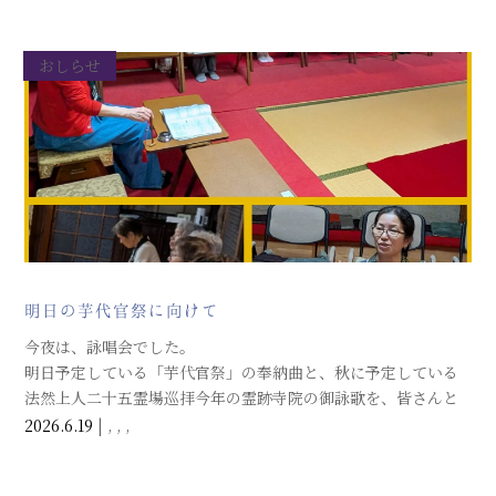
唱えしました。ご一緒してくださるこの時間が宝です。 合掌
おしらせ
明日の芋代官祭に向けて
今夜は、詠唱会でした。
明日予定している「芋代官祭」の奉納曲と、秋に予定している
法然上人二十五霊場巡拝今年の霊跡寺院の御詠歌を、皆さんと
お唱えしました。
2026.6.19
|
,
,
,