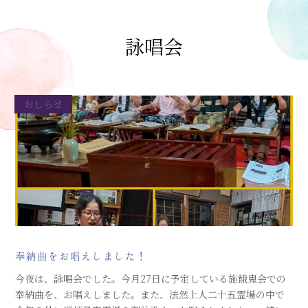
詠唱会
おしらせ
奉納曲をお唱えしました！
今夜は、詠唱会でした。今月27日に予定している施餓鬼会での
奉納曲を、お唱えしました。また、法然上人二十五霊場の中で