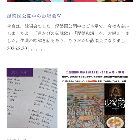
涅槃図公開中の詠唱会💛
今夜は、詠唱会でした。涅槃図公開中のご本堂で、今夜も奉納
しましたよ。「月かげの御詠歌」「涅槃和讃」を、お唱えしま
した。住職の絵解き話もあり、ありがたい詠唱会になりまし
た。
2026.2.20
|
,
,
,
,
,
,
おしらせ