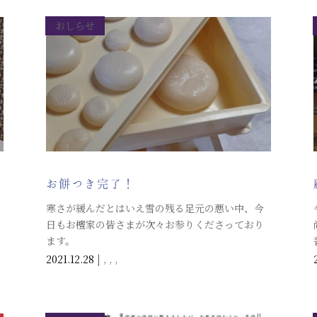
おしらせ
お餅つき完了！
寒さが緩んだとはいえ雪の残る足元の悪い中、今
日もお檀家の皆さまが次々お参りくださっており
ます。
2021.12.28
|
,
,
,