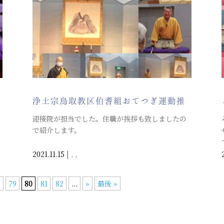
浄土宗鳥取教区伯耆組おてつぎ運動推
進大会・檀信徒研修会
迎接院が担当でした。住職が挨拶も致しましたの
で紹介します。
2021.11.15
|
,
,
8
79
80
81
82
...
»
最後 »