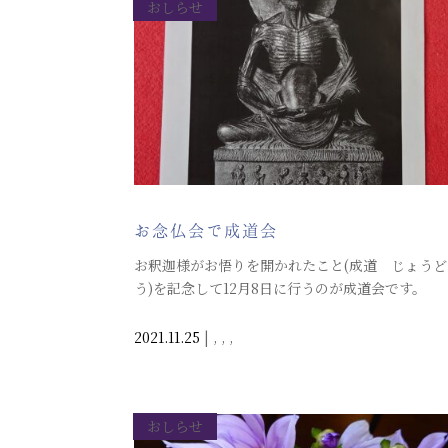
おしらせ
お念仏会で成道会
お釈迦様がお悟りを開かれたこと(成道 じょうど
う)を記念して12月8日に行うのが成道会です。
2021.11.25
|
,
,
,
おしらせ