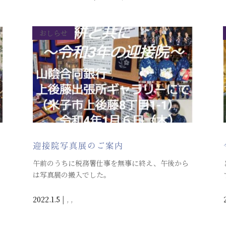
おしらせ
迎接院写真展のご案内
午前のうちに税務署仕事を無事に終え、午後から
は写真展の搬入でした。
2022.1.5
|
,
,