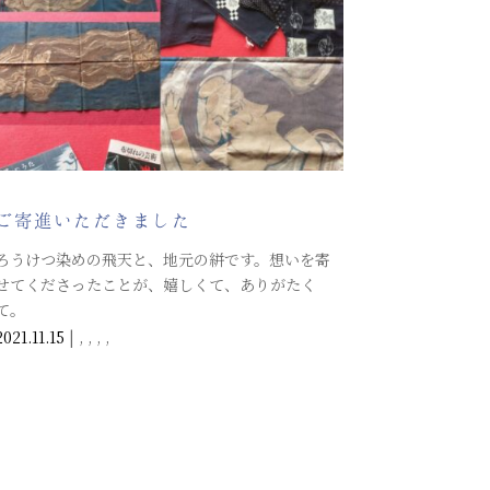
ご寄進いただきました
ろうけつ染めの飛天と、地元の絣です。想いを寄
せてくださったことが、嬉しくて、ありがたく
て。
2021.11.15
|
,
,
,
,