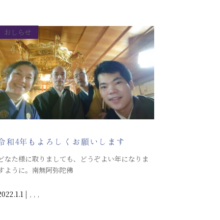
おしらせ
令和4年もよろしくお願いします
どなた様に取りましても、どうぞよい年になりま
すように。南無阿弥陀佛
2022.1.1
|
,
,
,