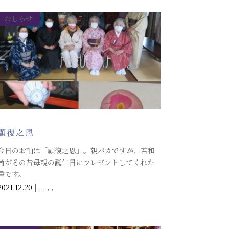
おしらせ
顧復之恩
今日のお軸は「顧復之恩」。親バカですが、若和
尚がその昔母親の誕生日にプレゼントしてくれた
書です。
2021.12.20
|
,
,
,
,