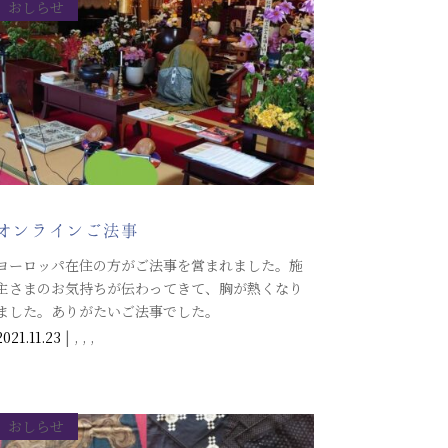
おしらせ
オンラインご法事
ヨーロッパ在住の方がご法事を営まれました。施
主さまのお気持ちが伝わってきて、胸が熱くなり
ました。ありがたいご法事でした。
2021.11.23
|
,
,
,
おしらせ