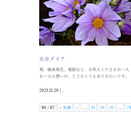
皇帝ダリア
菊、極楽鳥花、竜胆など、お供えくださるお一人
お一人の思いが、とてもとてもありがたいです。
2021.11.20
|
,
80 / 87
« 先頭
«
...
10
20
30
...
7