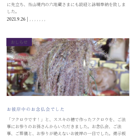
に先立ち、当山境内の六地蔵さまにも読経と詠唱奉納を致しま
した。
2021.9.26
|
,
,
,
,
,
,
,
おしらせ
お彼岸中のお念仏会でした
「フクロウです！」と、ススキの穂で作ったフクロウを、ご法
事にお参りのお孫さんからいただきました。お念仏会、ご法
事、ご葬儀と、お参りが絶えないお彼岸の一日でした。掲示板