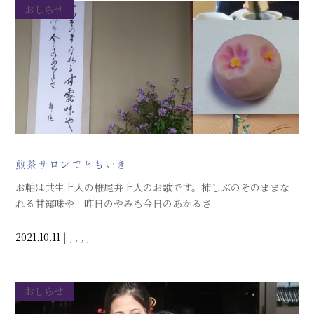
おしらせ
煎茶サロンでともいき
お軸は共生上人の椎尾弁上人のお歌です。柿しぶのそのままな
れる甘露味や 昨日のやみも今日のあかるさ
2021.10.11
|
,
,
,
,
おしらせ