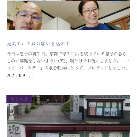
元気でいてねの願いを込めて
今日は息子の誕生日。京都で学生生活を続けている息子の暮ら
しのお邪魔をしないように(笑)、親だけでお祝いしました。「ハ
ッピーバースデー」の歌を動画にとって、プレゼントしました。
困った親バカ夫婦です。
2021.10.9
|
,
,
おしらせ