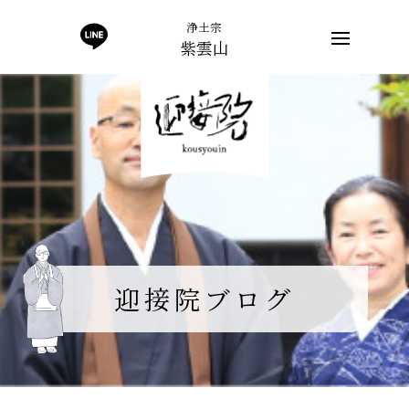
浄土宗
紫雲山
迎接院ブログ