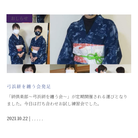
おしらせ
弓浜絣を纏う会発足
「絣倶楽部～弓浜絣を纏う会～」が定期開催される運びとなり
ました。今日は打ち合わせお試し練習会でした。
2021.10.22
|
,
,
,
,
,