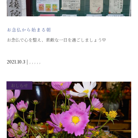
お念仏から始まる朝
お念仏で心を整え、素敵な一日を過ごしましょう💛
2021.10.3
|
,
,
,
,
,
おしらせ