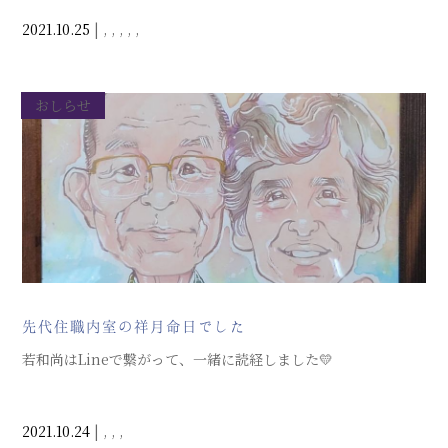
2021.10.25
|
,
,
,
,
,
おしらせ
先代住職内室の祥月命日でした
若和尚はLineで繋がって、一緒に読経しました💛
2021.10.24
|
,
,
,