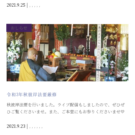
の「大切なこと」は、「わおん」になりました！
2021.9.25
|
,
,
,
,
,
おしらせ
令和3年秋彼岸法要厳修
秋彼岸法要を行いました。ライブ配信もしましたので、ぜひぜ
ひご覧くださいませ。また、ご本堂にもお参りくださいませ💛
2021.9.23
|
,
,
,
,
,
,