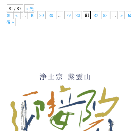
81 / 87
« 先
頭
«
...
10
20
30
...
79
80
81
82
83
...
»
後 »