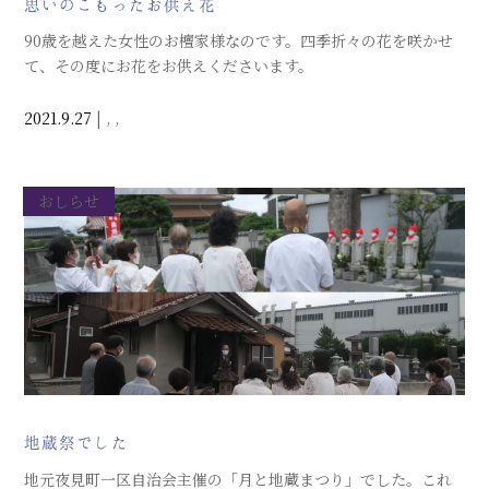
思いのこもったお供え花
90歳を越えた女性のお檀家様なのです。四季折々の花を咲かせ
て、その度にお花をお供えくださいます。
2021.9.27
|
,
,
おしらせ
地蔵祭でした
地元夜見町一区自治会主催の「月と地蔵まつり」でした。これ