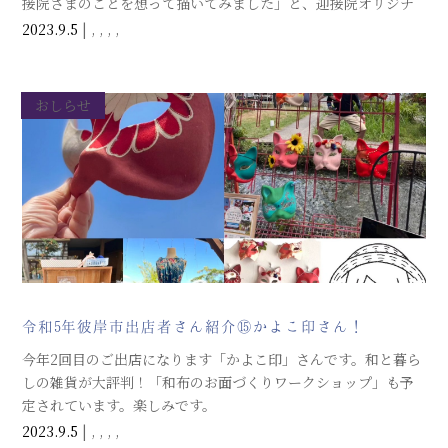
接院さまのことを想って描いてみました」と、迎接院オリジナ
ルのポストカードを、お彼岸市のために描き下ろしてください
2023.9.5
|
,
,
,
,
ました。皆さま、この機会にぜひどうぞ。
おしらせ
令和5年彼岸市出店者さん紹介⑮かよこ印さん！
今年2回目のご出店になります「かよこ印」さんです。和と暮ら
しの雑貨が大評判！「和布のお面づくりワークショップ」も予
定されています。楽しみです。
2023.9.5
|
,
,
,
,