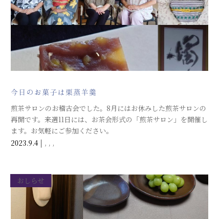
今日のお菓子は栗蒸羊羹
煎茶サロンのお稽古会でした。8月にはお休みした煎茶サロンの
再開です。来週11日には、お茶会形式の「煎茶サロン」を開催し
ます。お気軽にご参加ください。
今日のお菓子は、菓子はなさんの「栗蒸し羊羹」。大きな栗が
2023.9.4
|
,
,
,
たくさん入って、秋を感じる美味しさでした。玉露と一緒にい
ただきました。
おしらせ