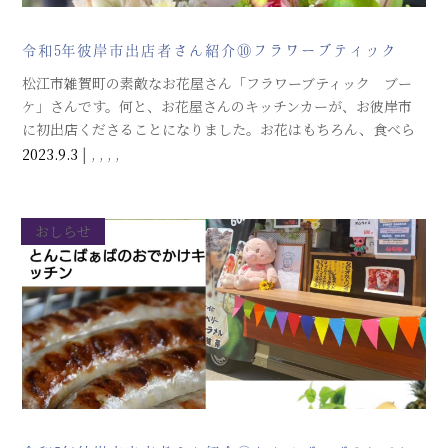
令和5年彼岸市出店者さん紹介⑩フラワーブティック
ブーケさん！
松江市雑賀町の素敵なお花屋さん「フラワーブティック ブー
ケ」さんです。何と、お花屋さんのキッチンカーが、お彼岸市
に初出店くださることになりました。お花はもちろん、食べら
れるお花をつかった「エリブルフラワードリンク」も用意され
2023.9.3
|
,
,
,
,
るそうです。お楽しみに！
おしらせ