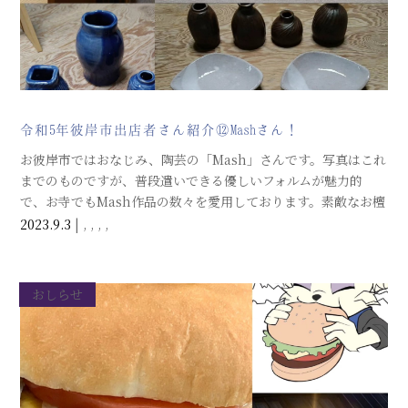
令和5年彼岸市出店者さん紹介⑫Mashさん！
お彼岸市ではおなじみ、陶芸の「Mash」さんです。写真はこれ
までのものですが、普段遣いできる優しいフォルムが魅力的
で、お寺でもMash作品の数々を愛用しております。素敵なお檀
家さんです。今年はどのような作品が並ぶのか、今から楽しみ
2023.9.3
|
,
,
,
,
です。よろしくお願いします。
おしらせ