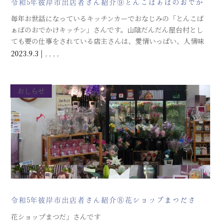
令和5年彼岸市出店者さん紹介⑨とんこばぁばのおでか
けキッチンさん！
毎年お世話になっているキッチンカーでおなじみの「とんこば
ぁばのおでかけキッチン」さんです。山陰だんだん屋台村とし
ても要の仕事をされている店主さんは、愛情いっぱい、人情味
あふれる素敵な方です。迎接院のお彼岸市には、欠かせないお
2023.9.3
|
,
,
,
,
店のひとつです。今年のメニューは、中華ちまき・ハーブフラ
ンク・生ビール・タピオカドリンク・生フルーツドリンク他！
おしらせ
令和5年彼岸市出店者さん紹介⑧花ショップまつださ
ん！
花ショップまつだ」さんです