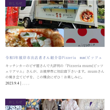
おしらせ
令和5年彼岸市出店者さん紹介⑬Pizzeria mum(ピッツェ
リアマム）さん！
キッチンカーのピザ屋さんで大評判の「Pizzeria mum(ピッツ
ェリアマム」さんが、お彼岸市に初出店下さいます。mumさん
の焼き立てピザを、この機会にぜひ！お楽しみに。
2023.9.4
|
,
,
,
,
おしらせ