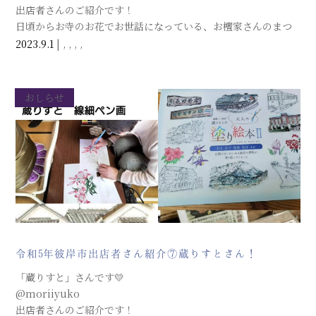
出店者さんのご紹介です！
日頃からお寺のお花でお世話になっている、お檀家さんのまつ
ださんです。米子の天満屋１階に店舗を構えていらっしゃいま
2023.9.1
|
,
,
,
,
す。毎年お彼岸市にもお世話になり、今年もご準備くださって
います。皆さま、お楽しみに。
おしらせ
令和5年彼岸市出店者さん紹介⑦蔵りすとさん！
「蔵りすと」さんです💛
@moriiyuko
出店者さんのご紹介です！