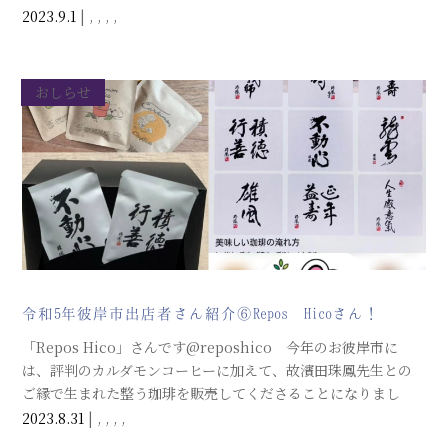
今朝の日本海新聞でも紹介されておられました、線細ペン画家
2023.9.1
|
,
,
,
,
の蔵りすとさんです。日頃から、寺子屋サロンの塗り絵教室で
もお世話になっている蔵りすとさんは、昨年に続いてのご出店
です。この程「大人の塗り絵本Ⅱ」を発行されました。
おしらせ
令和5年彼岸市出店者さん紹介⑥Repos Hicoさん！
「Repos Hico」さんです@reposhico 今年のお彼岸市に
は、評判のカルダモンコーヒーに加えて、故濱田珠鳳先生との
ご縁で生まれた整う珈琲を販売してくださることになりまし
た。お彼岸らしく、珠鳳先生を偲ぶひとときにもなりますね。
2023.8.31
|
,
,
,
,
よろしくお願い致します。