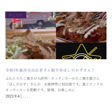
おしらせ
令和5年彼岸市出店者さん紹介⑭ほしのかずさん！
ふわとろたこ焼きが大評判！キッチンカーのたこ焼き屋さん
「ほしのかず」さんが、お彼岸市に初出店です。星とピンクの
キッチンカーも素敵です。皆様、お楽しみに
2023.9.4
|
,
,
,
,