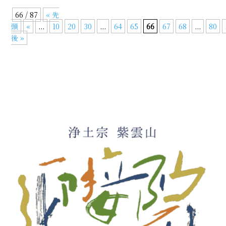
66 / 87
« 先
頭
«
...
10
20
30
...
64
65
66
67
68
...
80
後 »