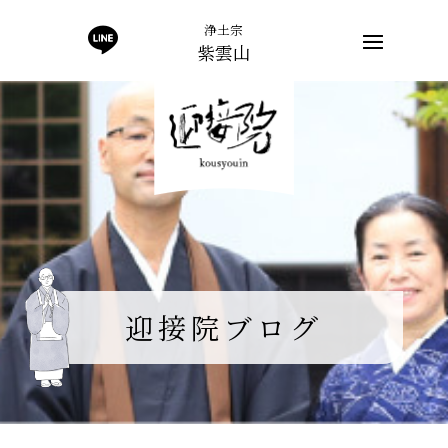
浄土宗
紫雲山
迎接院ブログ