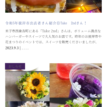
令和5年彼岸市出店者さん紹介⑪Take 2ndさん！
米子市西倉吉町にある「Take 2nd」さんは、ボリューム満点な
ハンバーガーやスイーツで大人気のお店です。昨年のお彼岸市や
花まつりのイベントでは、スイーツを販売くださいましたが、
今年のお彼岸市には、いよいよ焼き立てハンバーガーが登場で
2023.9.3
|
,
,
,
,
す。パテが１枚・2枚と、2種類のチーズバーガーが予定されて
います。お楽しみに。
おしらせ