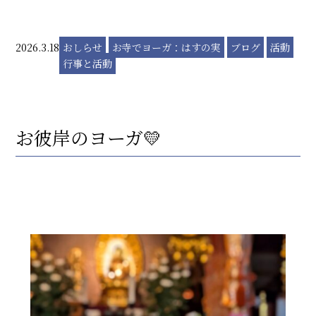
2026.3.18
おしらせ
お寺でヨーガ：はすの実
ブログ
活動
行事と活動
お彼岸のヨーガ💛