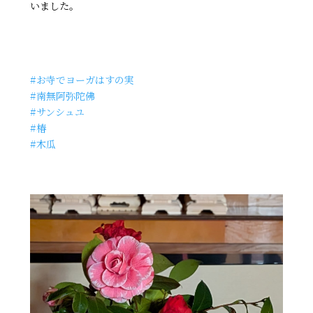
いました。
#お寺でヨーガはすの実
#南無阿弥陀佛
#サンシュユ
#椿
#木瓜