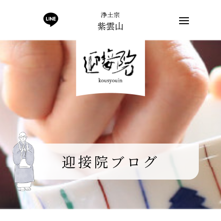
浄土宗
紫雲山
迎接院ブログ