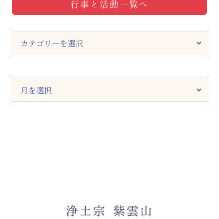
行事と活動一覧へ
カ
テ
ゴ
リ
ー
ア
ー
カ
イ
ブ