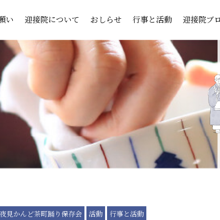
願い
迎接院について
おしらせ
行事と活動
迎接院ブ
夜見かんど茶町踊り保存会
活動
行事と活動