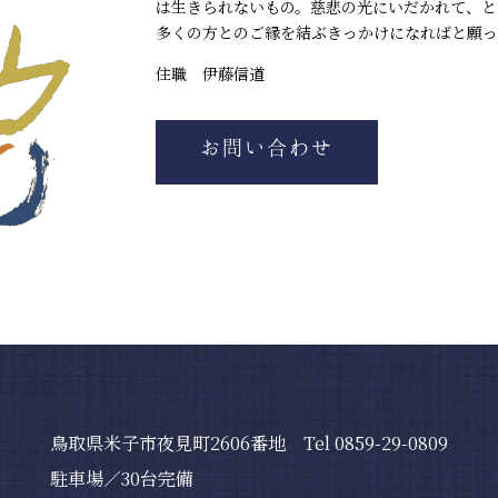
は生きられないもの。慈悲の光にいだかれて、と
多くの方とのご縁を結ぶきっかけになればと願っ
住職 伊藤信道
お問い合わせ
鳥取県米子市夜見町2606番地 Tel 0859-29-0809
駐車場／30台完備