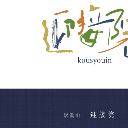
迎接院
紫雲山