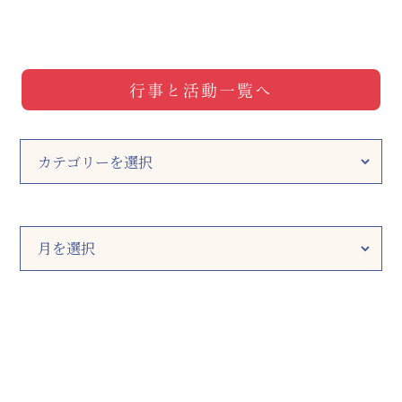
行事と活動一覧へ
カ
テ
ゴ
リ
ー
ア
ー
カ
イ
ブ