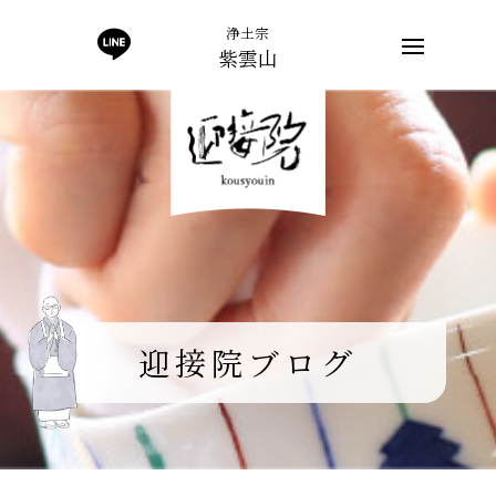
浄土宗
紫雲山
迎接院ブログ