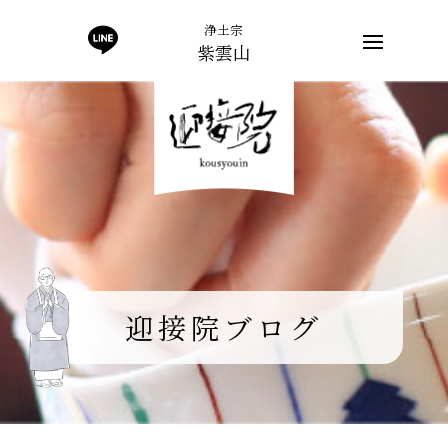
浄土宗
紫雲山
迎接院ブログ