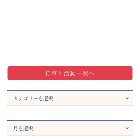
行事と活動一覧へ
カ
テ
ゴ
リ
ー
ア
ー