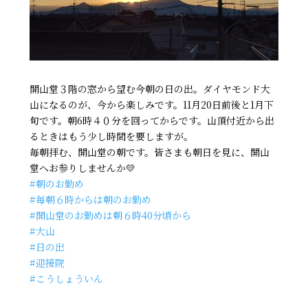
開山堂３階の窓から望む今朝の日の出。ダイヤモンド大
山になるのが、今から楽しみです。11月20日前後と1月下
旬です。朝6時４０分を回ってからです。山頂付近から出
るときはもう少し時間を要しますが。
毎朝拝む、開山堂の朝です。皆さまも朝日を見に、開山
堂へお参りしませんか💛
#朝のお勤め
#毎朝６時からは朝のお勤め
#開山堂のお勤めは朝６時40分頃から
#大山
#日の出
#迎接院
#こうしょういん