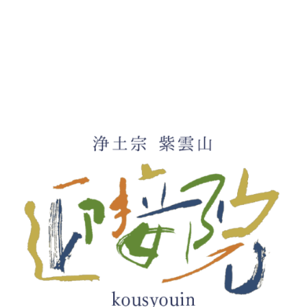
カ
イ
ブ