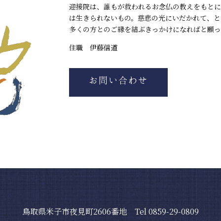
迎接院は、誰もが救われるお念仏の教えをもとに
は生きられないもの。慈悲の光にいだかれて、と
多くの方とのご縁を結ぶきっかけになればと願っ
住職 伊藤信道
お問い合わせ
鳥取県米子市夜見町2606番地 Tel 0859-29-0809