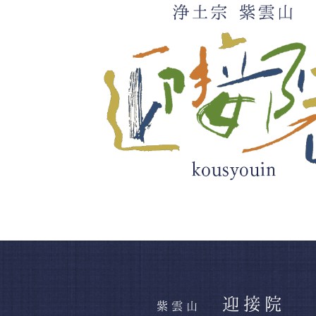
迎接院
紫雲山