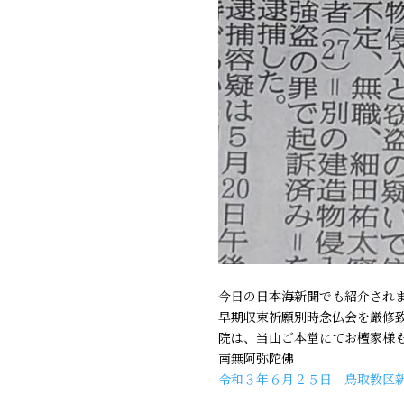
今日の日本海新聞でも紹介されま
早期収束祈願別時念仏会を厳修致
院は、当山ご本堂にてお檀家様
南無阿弥陀佛
令和３年６月２５日 鳥取教区新型