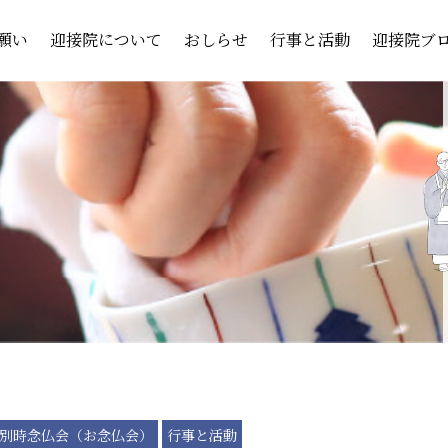
願い
迎接院について
おしらせ
行事と活動
迎接院ブ
別時念仏会（お念仏会）
行事と活動