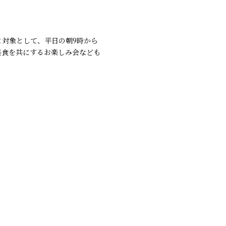
と対象として、平日の朝
9
時から
昼食を共にするお楽しみ会なども