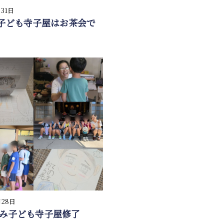
月31日
子ども寺子屋はお茶会で
月28日
休み子ども寺子屋修了