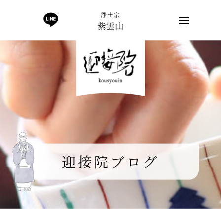
浄土宗
紫雲山
迎接院ブログ