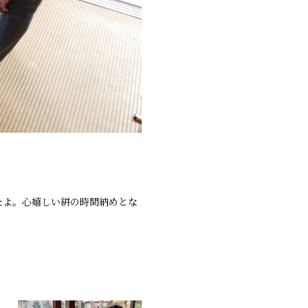
たよ。心嬉しい絣の時間納めとな