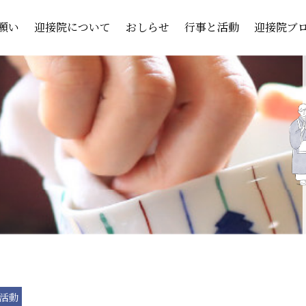
願い
迎接院について
おしらせ
行事と活動
迎接院ブ
活動