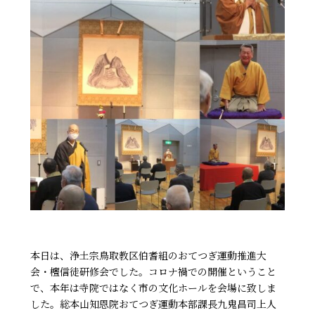
本日は、浄土宗鳥取教区伯耆組のおてつぎ運動推進大
会・檀信徒研修会でした。コロナ禍での開催ということ
で、本年は寺院ではなく市の文化ホールを会場に致しま
した。総本山知恩院おてつぎ運動本部課長九鬼昌司上人