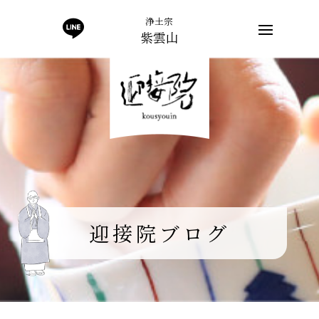
浄土宗
紫雲山
迎接院ブログ