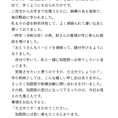
出て、歩くようにもなられたのです。
ご自宅からお寺まで往復５００㍍、麻痺のある身体で、
毎日懸命に歩かれました。
私もその姿を時折拝見して、よく頑張られて凄いなあと
思っておりました。
一昨年（令和元年）の秋、Mさんの奥様が寺に来られ相
談を受けました。
「おとうさんもリハビリを頑張って、随分歩けるように
なりました。
自分で歩いて、私と一緒に知恩院へお参りしたいと言
ってます。
実現させたいと思うのですが、大丈夫でしょうか？」
寺の和尚としては、こんな嬉しい申し出はありません。
さっそく知恩院や和順会館に問い合わせを行いました。
その時、知恩院の窓口になって下さったのが、今日お見
えの九鬼上人です。
事情をお伝えすると、
「大丈夫です！まかせてください。
知恩院には若い者もたくさんおります。