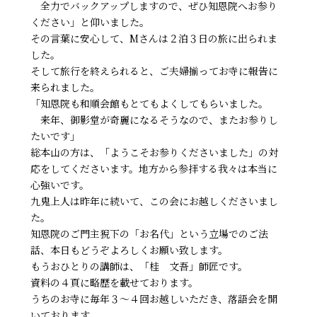
全力でバックアップしますので、ぜひ知恩院へお参り
ください」と仰いました。
その言葉に安心して、Mさんは２泊３日の旅に出られま
した。
そして旅行を終えられると、ご夫婦揃ってお寺に報告に
来られました。
「知恩院も和順会館もとてもよくしてもらいました。
来年、御影堂が奇麗になるそうなので、またお参りし
たいです」
総本山の方は、「ようこそお参りくださいました」の対
応をしてくださいます。地方から参拝する我々は本当に
心強いです。
九鬼上人は昨年に続いて、この会にお越しくださいまし
た。
知恩院のご門主猊下の「お名代」という立場でのご法
話、本日もどうぞよろしくお願い致します。
もうおひとりの講師は、「桂 文吾」師匠です。
資料の４頁に略歴を載せております。
うちのお寺に毎年３～４回お越しいただき、落語会を開
いております。