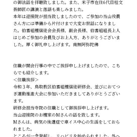
の御法話を拝聴致しました。また、米子市在住6代目桂文
吾師匠の講演と落語も楽しみました。
本年は迎接院が担当致しましたので、ご参加の当山役員
さん方には準備から片付けまで大変お世話になりまし
た。伯耆組檀信徒会会長様、副会長様、伯耆組組長上人
はじめご参加の会員及びお上人方、ありがとうございま
した。厚く御礼申し上げます。南無阿弥陀佛
住職が開会行事の中でご挨拶申し上げましたので、こち
らでも紹介します。
＜住職挨拶＞
令和３年、鳥取教区伯耆組檀信徒研修会、並びにおてつ
ぎ運動推進大会に参加いただきましてありがとうござい
ます。
研修会担当寺院の住職として御挨拶申し上げます。
当山迎接院のお檀家のMさんの話を致します。
Mさんは、病気の後遺症で車イス中心の生活をしておら
れました。
ところが一念発起し、リハビリを始められました。外へ