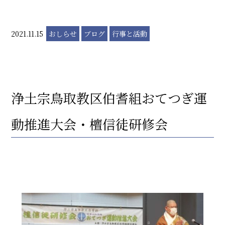
2021.11.15
おしらせ
ブログ
行事と活動
浄土宗鳥取教区伯耆組おてつぎ運
動推進大会・檀信徒研修会