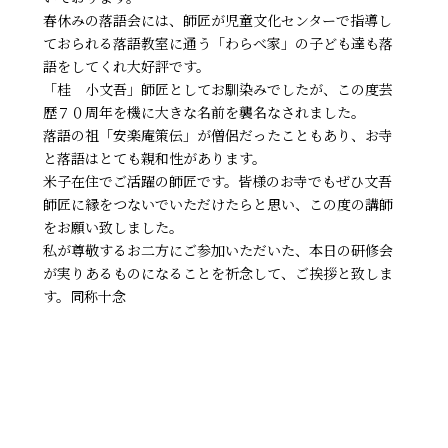
春休みの落語会には、師匠が児童文化センターで指導し
ておられる落語教室に通う「わらべ家」の子ども達も落
語をしてくれ大好評です。
「桂 小文吾」師匠としてお馴染みでしたが、この度芸
歴７０周年を機に大きな名前を襲名なされました。
落語の祖「安楽庵策伝」が僧侶だったこともあり、お寺
と落語はとても親和性があります。
米子在住でご活躍の師匠です。皆様のお寺でもぜひ文吾
師匠に縁をつないでいただけたらと思い、この度の講師
をお願い致しました。
私が尊敬するお二方にご参加いただいた、本日の研修会
が実りあるものになることを祈念して、ご挨拶と致しま
す。同称十念