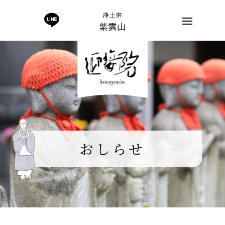
浄土宗
紫雲山
おしらせ