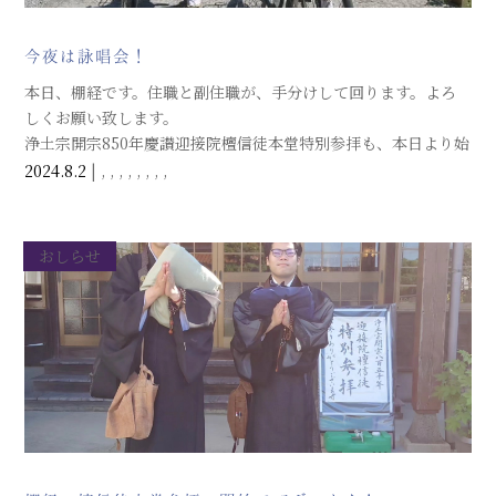
今夜は詠唱会！
本日、棚経です。住職と副住職が、手分けして回ります。よろ
しくお願い致します。
浄土宗開宗850年慶讃迎接院檀信徒本堂特別参拝も、本日より始
まりました。期間は8月18日まで、朝6時から午後6時まで。ご都
2024.8.2
|
,
,
,
,
,
,
,
,
合の良いときに、お参りください。
おしらせ