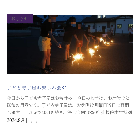
いる人が必ずいることを、知っていてほしい。そんな願いを込
めました。
おしらせ
子ども寺子屋お楽しみ会💛
今日から子ども寺子屋はお盆休み。今日のお寺は、お片付けと
御盆の用意です。子ども寺子屋は、お盆明け月曜日19日に再開
します。 お寺では引き続き、浄土宗開宗850年迎接院本堂特別
参拝を実施中です。こちらは18日まで。 お参りくださいま
2024.8.9
|
,
,
,
,
せ。