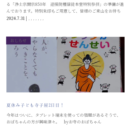
る「浄土宗開宗850年 迎接院檀信徒本堂特別参拝」の準備が進
んでおります。特別朱印もご用意して、皆様のご来山をお待ち
しております。
2024.7.31
|
,
,
,
,
,
,
,
おしらせ
夏休み子ども寺子屋2日目！
今年はついに、タブレット端末を使っての宿題があるそうで、
おばちゃんの方が興味津々。 byお寺のおばちゃん