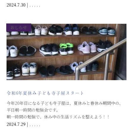
2024.7.30
|
,
,
,
,
,
おしらせ
令和6年夏休み子ども寺子屋スタート
今年20年目になる子ども寺子屋は、夏休みと春休み期間中の、
平日朝一時間の勉強会です。
朝一時間の勉強で、休み中の生活リズムを整えよう！！
2024.7.29
|
,
,
,
,
,