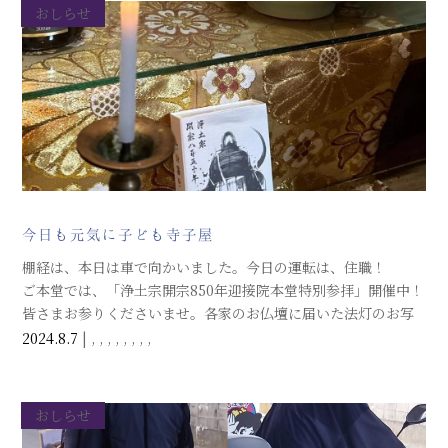
おしらせ
今日も元気に子ども寺子屋
棚経は、本日は車で向かいました。今日の運転は、住職！
ご本堂では、「浄土宗開宗850年迎接院本堂特別参拝」開催中！
皆さまお参りくださいませ。各家のお仏壇に届いた法灯のお写
真が、次々に届いております。ありがとうございます。
2024.8.7
|
,
,
,
,
,
,
,
,
おしらせ