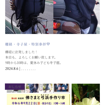
棚経・寺子屋・特別参拝💛
棚経に出発しました！
本日も、よろしくお願い致します。
9時から10時は、夏休み子ども寺子屋。
ご本堂では、終日、「浄土宗開宗850年迎接院本堂特別参拝」で
2024.8.6
|
,
,
,
,
,
,
,
,
す。皆さまお参りくださいませ。
おしらせ