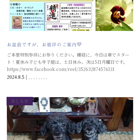
お盆前ですが、お彼岸のご案内💛
ご本堂特別参拝にお参りください。棚経に、今日は車でスター
ト！夏休み子ども寺子屋は、土日休み。次は5日月曜日です。
https://www.facebook.com/reel/352632874576131
2024.8.5
|
,
,
,
,
,
,
,
,
おしらせ