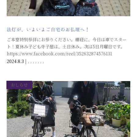
法灯が、いよいよご自宅のお仏壇へ！
ご本堂特別参拝にお参りください。棚経に、今日は車でスター
ト！夏休み子ども寺子屋は、土日休み。次は5日月曜日です。
https://www.facebook.com/reel/352632874576131
2024.8.3
|
,
,
,
,
,
,
,
おしらせ