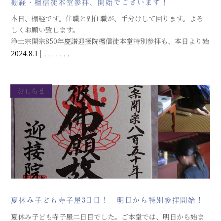
棚経・檀信徒本堂参拝、開始でございます！
本日、棚経です。住職と副住職が、手分けして回ります。よろ
しくお願い致します。
浄土宗開宗850年慶讃迎接院檀信徒本堂特別参拝も、本日より始
まりました。期間は8月18日まで、朝6時から午後6時まで。ご都
2024.8.1
|
,
,
,
,
,
,
,
合の良いときに、お参りください。
おしらせ
夏休み子ども寺子屋3日目！ 明日から特別参拝開始！
夏休み子ども寺子屋二日目でした。ご本堂では、明日から始ま