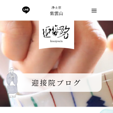
浄土宗
紫雲山
迎接院ブログ