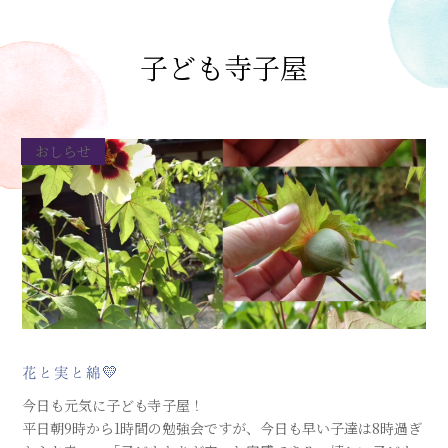
子ども寺子屋
おしらせ
花と実と綿💛
今日も元気に子ども寺子屋！
平日朝9時から1時間の勉強会ですが、今日も早い子達は8時過ぎ