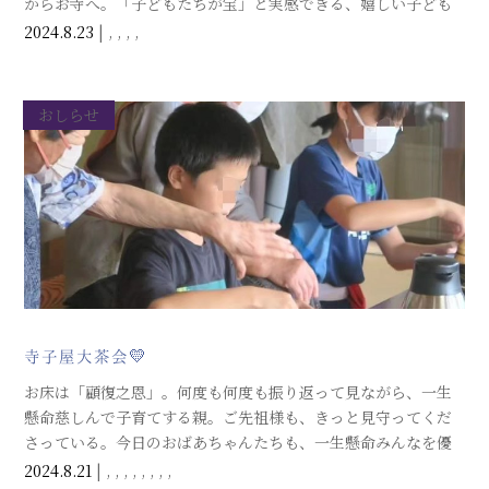
からお寺へ。「子どもたちが宝」と実感できる、嬉しい子ども
寺子屋です。
2024.8.23
|
,
,
,
,
境内のプランターでは、綿の花と実と弾けた綿を、
おしらせ
寺子屋大茶会💛
お床は「顧復之恩」。何度も何度も振り返って見ながら、一生
懸命慈しんで子育てする親。ご先祖様も、きっと見守ってくだ
さっている。今日のおばあちゃんたちも、一生懸命みんなを優
しく見つめてくださった。みんなのことを応援してくださって
2024.8.21
|
,
,
,
,
,
,
,
,